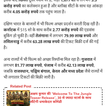
इसके बाद
दिल्ली
दूसरे स्थान पर है, जहां
1,077 शो
से लगभग
3.3
करोड़ रुपये
का कलेक्शन हुआ है और ब्लॉक्ड सीटों के साथ यह आंकड़ा
करीब
4.05 करोड़ रुपये
तक पहुंच जाता है।
दक्षिण भारत के बाजारों में भी फिल्म अच्छा प्रदर्शन करती दिख रही है।
कर्नाटक
में 515 शो के साथ करीब
2.77 करोड़ रुपये
की एडवांस
बुकिंग हो चुकी है। वहीं
तेलंगाना
में लगभग
79.99 लाख रुपये
और
तमिलनाडु
में करीब
63.28 लाख रुपये
की टिकट बिक्री दर्ज की गई
है।
अन्य राज्यों में भी फिल्म को अच्छा रिस्पॉन्स मिल रहा है।
गुजरात
में
लगभग
81.77 लाख रुपये
,
पंजाब
में करीब
42.13 लाख रुपये
,
जबकि
राजस्थान, पश्चिम बंगाल, केरल और मध्य प्रदेश
जैसे राज्यों में
भी लगातार टिकटों की बिक्री जारी है।
Related Post
अक्षय कुमार की ‘Welcome To The Jungle
Teaser Release’, 30 से ज्यादा स्टार्स के साथ
लौटेगी धमाकेदार कॉमेडी