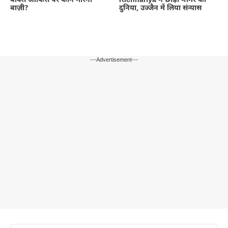
बॉक्स ऑफिस पर कौन मारेगा
Richhariya ने छोड़ी ग्लैमर की
बाज़ी?
दुनिया, उज्जैन में लिया संन्यास
---Advertisement---