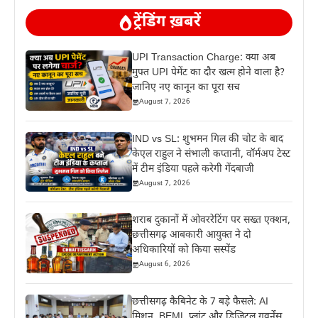
ट्रेंडिंग ख़बरें
UPI Transaction Charge: क्या अब
मुफ्त UPI पेमेंट का दौर खत्म होने वाला है?
जानिए नए कानून का पूरा सच
August 7, 2026
IND vs SL: शुभमन गिल की चोट के बाद
केएल राहुल ने संभाली कप्तानी, वॉर्मअप टेस्ट
में टीम इंडिया पहले करेगी गेंदबाजी
August 7, 2026
शराब दुकानों में ओवररेटिंग पर सख्त एक्शन,
छत्तीसगढ़ आबकारी आयुक्त ने दो
अधिकारियों को किया सस्पेंड
August 6, 2026
छत्तीसगढ़ कैबिनेट के 7 बड़े फैसले: AI
मिशन, BEML प्लांट और डिजिटल गवर्नेंस