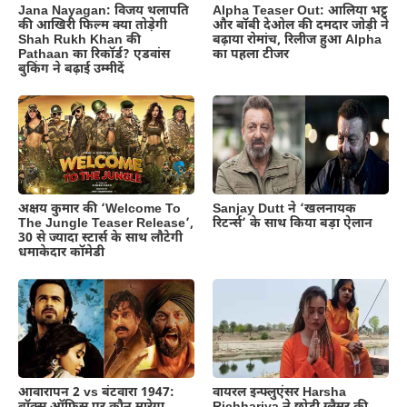
Jana Nayagan: विजय थलापति
Alpha Teaser Out: आलिया भट्ट
की आखिरी फिल्म क्या तोड़ेगी
और बॉबी देओल की दमदार जोड़ी ने
Shah Rukh Khan की
बढ़ाया रोमांच, रिलीज हुआ Alpha
Pathaan का रिकॉर्ड? एडवांस
का पहला टीजर
बुकिंग ने बढ़ाई उम्मीदें
अक्षय कुमार की ‘Welcome To
Sanjay Dutt ने ‘खलनायक
The Jungle Teaser Release’,
रिटर्न्स’ के साथ किया बड़ा ऐलान
30 से ज्यादा स्टार्स के साथ लौटेगी
धमाकेदार कॉमेडी
आवारापन 2 vs बंटवारा 1947:
वायरल इन्फ्लुएंसर Harsha