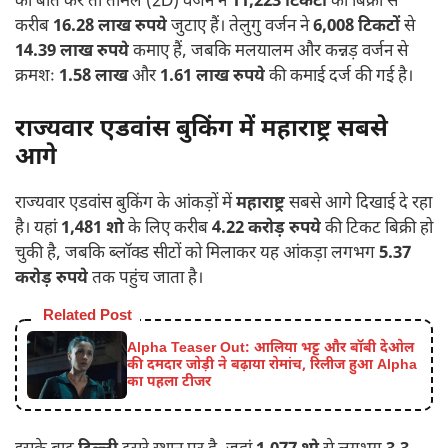
की बात करें तो तमिल (2D) वर्जन ने
11,223 टिकटों
की बिक्री से
करीब
16.28 लाख रुपये
जुटाए हैं। तेलुगु वर्जन ने
6,008 टिकटों
से
14.39 लाख रुपये
कमाए हैं, जबकि मलयालम और कन्नड़ वर्जन से
क्रमशः
1.58 लाख
और
1.61 लाख रुपये
की कमाई दर्ज की गई है।
राज्यवार एडवांस बुकिंग में महाराष्ट्र सबसे
आगे
राज्यवार एडवांस बुकिंग के आंकड़ों में
महाराष्ट्र
सबसे आगे दिखाई दे रहा
है। यहां
1,481 शो
के लिए करीब
4.22 करोड़ रुपये
की टिकट बिक्री हो
चुकी है, जबकि ब्लॉक्ड सीटों को मिलाकर यह आंकड़ा लगभग
5.37
करोड़ रुपये
तक पहुंच जाता है।
Related Post
Alpha Teaser Out: आलिया भट्ट और बॉबी देओल
की दमदार जोड़ी ने बढ़ाया रोमांच, रिलीज हुआ Alpha
का पहला टीजर