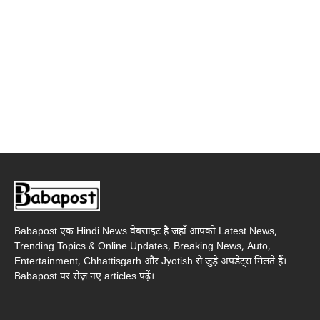
Babapost एक Hindi News वेबसाइट है जहाँ आपको Latest News,
Trending Topics & Online Updates, Breaking News, Auto,
Entertainment, Chhattisgarh और Jyotish से जुड़े अपडेट्स मिलते हैं।
Babapost पर रोज़ नए articles पढ़ें।