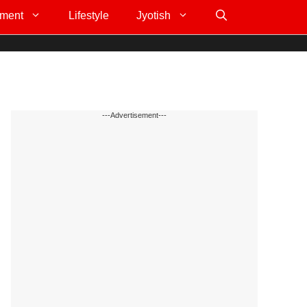
nment
Lifestyle
Jyotish
---Advertisement---