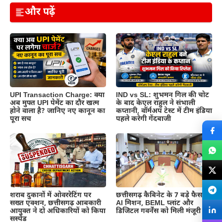
और पढ़ें
UPI Transaction Charge: क्या
IND vs SL: शुभमन गिल की चोट
अब मुफ्त UPI पेमेंट का दौर खत्म
के बाद केएल राहुल ने संभाली
होने वाला है? जानिए नए कानून का
कप्तानी, वॉर्मअप टेस्ट में टीम इंडिया
पूरा सच
पहले करेगी गेंदबाजी
शराब दुकानों में ओवररेटिंग पर
छत्तीसगढ़ कैबिनेट के 7 बड़े फैसले:
सख्त एक्शन, छत्तीसगढ़ आबकारी
AI मिशन, BEML प्लांट और
आयुक्त ने दो अधिकारियों को किया
डिजिटल गवर्नेंस को मिली मंजूरी
सस्पेंड