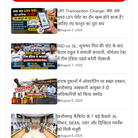
UPI Transaction Charge: क्या अब
मुफ्त UPI पेमेंट का दौर खत्म होने वाला है?
जानिए नए कानून का पूरा सच
August 7, 2026
IND vs SL: शुभमन गिल की चोट के बाद
केएल राहुल ने संभाली कप्तानी, वॉर्मअप टेस्ट
में टीम इंडिया पहले करेगी गेंदबाजी
August 7, 2026
शराब दुकानों में ओवररेटिंग पर सख्त एक्शन,
छत्तीसगढ़ आबकारी आयुक्त ने दो
अधिकारियों को किया सस्पेंड
August 6, 2026
छत्तीसगढ़ कैबिनेट के 7 बड़े फैसले: AI
मिशन, BEML प्लांट और डिजिटल गवर्नेंस
को मिली मंजूरी
August 6, 2026