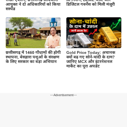
सख्त एक्शन, छत्तीसगढ़ आबकारी
AI मिशन, BEML प्लांट और
आयुक्त ने दो अधिकारियों को किया
डिजिटल गवर्नेंस को मिली मंजूरी
सस्पेंड
छत्तीसगढ़ में 1460 गौधामों की होगी
Gold Price Today: अचानक
स्थापना, बेसहारा पशुओं के संरक्षण
क्यों बढ़ गए सोने-चांदी के दाम?
के लिए सरकार का बड़ा अभियान
जानिए MCX और इंटरनेशनल
मार्केट का पूरा अपडेट
---Advertisement---