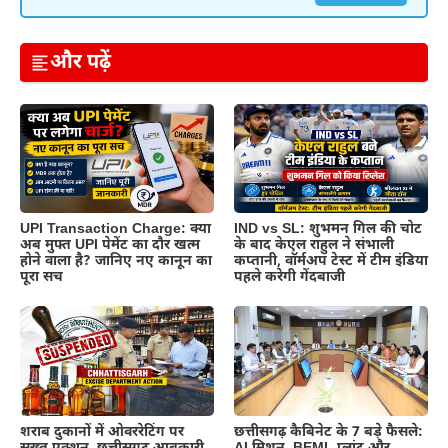
और पढ़ें
UPI Transaction Charge: क्या
IND vs SL: शुभमन गिल की चोट
अब मुफ्त UPI पेमेंट का दौर खत्म
के बाद केएल राहुल ने संभाली
होने वाला है? जानिए नए कानून का
कप्तानी, वॉर्मअप टेस्ट में टीम इंडिया
पूरा सच
पहले करेगी गेंदबाजी
शराब दुकानों में ओवररेटिंग पर
छत्तीसगढ़ कैबिनेट के 7 बड़े फैसले: