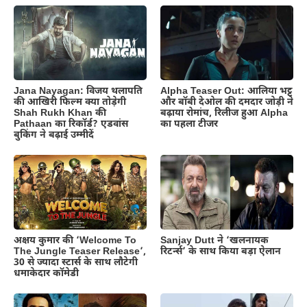
Jana Nayagan: विजय थलापति
Alpha Teaser Out: आलिया भट्ट
की आखिरी फिल्म क्या तोड़ेगी
और बॉबी देओल की दमदार जोड़ी ने
Shah Rukh Khan की
बढ़ाया रोमांच, रिलीज हुआ Alpha
Pathaan का रिकॉर्ड? एडवांस
का पहला टीजर
बुकिंग ने बढ़ाई उम्मीदें
अक्षय कुमार की ‘Welcome To
Sanjay Dutt ने ‘खलनायक
The Jungle Teaser Release’,
रिटर्न्स’ के साथ किया बड़ा ऐलान
30 से ज्यादा स्टार्स के साथ लौटेगी
धमाकेदार कॉमेडी