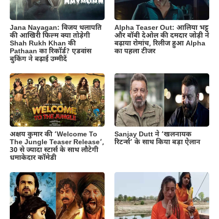
Jana Nayagan: विजय थलापति
Alpha Teaser Out: आलिया भट्ट
की आखिरी फिल्म क्या तोड़ेगी
और बॉबी देओल की दमदार जोड़ी ने
Shah Rukh Khan की
बढ़ाया रोमांच, रिलीज हुआ Alpha
Pathaan का रिकॉर्ड? एडवांस
का पहला टीजर
बुकिंग ने बढ़ाई उम्मीदें
अक्षय कुमार की ‘Welcome To
Sanjay Dutt ने ‘खलनायक
The Jungle Teaser Release’,
रिटर्न्स’ के साथ किया बड़ा ऐलान
30 से ज्यादा स्टार्स के साथ लौटेगी
धमाकेदार कॉमेडी