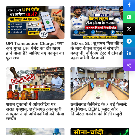
UPI Transaction Charge: क्या
IND vs SL: शुभमन गिल की चोट
अब मुफ्त UPI पेमेंट का दौर खत्म
के बाद केएल राहुल ने संभाली
होने वाला है? जानिए नए कानून का
कप्तानी, वॉर्मअप टेस्ट में टीम इंडिया
पूरा सच
पहले करेगी गेंदबाजी
शराब दुकानों में ओवररेटिंग पर
छत्तीसगढ़ कैबिनेट के 7 बड़े फैसले:
सख्त एक्शन, छत्तीसगढ़ आबकारी
AI मिशन, BEML प्लांट और
आयुक्त ने दो अधिकारियों को किया
डिजिटल गवर्नेंस को मिली मंजूरी
सस्पेंड